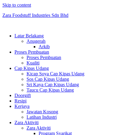
Skip to content
Zara Foodstuff Industries Sdn Bhd
Latar Belakang
Anugerah
Arkib
Proses Pembuatan
Proses Pembuatan
Kualiti
Cap Kipas Udang
Kicap Soya Cap Kipas Udang
Sos Cap Kipas Udang
Sri Kaya Cap Kipas Udang
Taucu Cap Kipas Udang
Doorgift
Resipi
Kerjaya
Jawatan Kosong
Latihan Industri
Zara Aktiviti
Zara Aktiviti
Program Syarikat