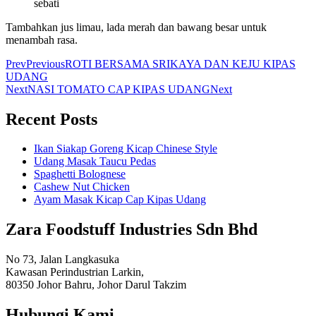
sebati
Tambahkan jus limau, lada merah dan bawang besar untuk
menambah rasa.
Prev
Previous
ROTI BERSAMA SRIKAYA DAN KEJU KIPAS
UDANG
Next
NASI TOMATO CAP KIPAS UDANG
Next
Recent Posts
Ikan Siakap Goreng Kicap Chinese Style
Udang Masak Taucu Pedas
Spaghetti Bolognese
Cashew Nut Chicken
Ayam Masak Kicap Cap Kipas Udang
Zara Foodstuff Industries Sdn Bhd
No 73, Jalan Langkasuka
Kawasan Perindustrian Larkin,
80350 Johor Bahru, Johor Darul Takzim
Hubungi Kami