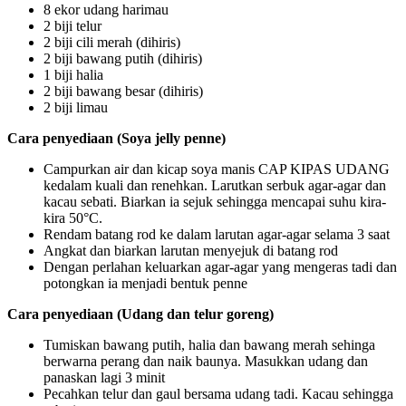
8 ekor udang harimau
2 biji telur
2 biji cili merah (dihiris)
2 biji bawang putih (dihiris)
1 biji halia
2 biji bawang besar (dihiris)
2 biji limau
Cara penyediaan (Soya jelly penne)
Campurkan air dan kicap soya manis CAP KIPAS UDANG
kedalam kuali dan renehkan. Larutkan serbuk agar-agar dan
kacau sebati. Biarkan ia sejuk sehingga mencapai suhu kira-
kira 50°C.
Rendam batang rod ke dalam larutan agar-agar selama 3 saat
Angkat dan biarkan larutan menyejuk di batang rod
Dengan perlahan keluarkan agar-agar yang mengeras tadi dan
potongkan ia menjadi bentuk penne
Cara penyediaan (Udang dan telur goreng)
Tumiskan bawang putih, halia dan bawang merah sehinga
berwarna perang dan naik baunya. Masukkan udang dan
panaskan lagi 3 minit
Pecahkan telur dan gaul bersama udang tadi. Kacau sehingga