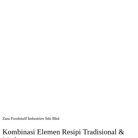
SOS PERASA (SEASONING)
PERAPAN DAGING
KICAP SOYA
Spageti Kicap Cap Kipas Udang
Resipi
MANIS SEDAP
SOS PENAMBAH KELAZATAN
Zara Foodstuff Industries Sdn Bhd
Kombinasi Elemen Resipi Tradisional &