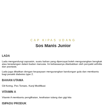
CAP KIPAS UDANG
Sos Manis Junior
LADA
Lada mengandungi
capsaicin
, suatu bahan yang dipercayai boleh mengurangkan bengkak
atau keradangan dalam badan manusia. Ini kebiasaanya disebabkan oleh penyakit arthritis
dan psoriasis.
Lada juga dikaitkan dengan keupayaan mengurangkan kandungan gula dan membantu
bagi pesakit diabetes type 2.
BAHAN UTAMA
Cili Kering, Pes Tomato, Kanji Modifikasi
VITAMIN A
Vitamin A membantu penglihatan, kesihatan tulang dan gigi kita
ISIPADU PRODUK