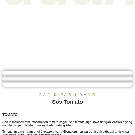
CAP KIPAS UDANG
Sos Tomato
TOMATO
Selain memberi rasa masam dan tomato segar, Sos tomato juga kaya dengan Vitamin A yang
membantu penglihatan dan kesihatan tulang kita.
Tomato juga mengandungi
Lycopene
yang dikatakan mampu bertindak sebagai antioksida
dan mengurangkan risiko penyakit kanser.