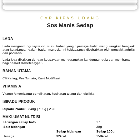
CAP KIPAS UDANG
Sos Manis Sedap
LADA
Lada mengandungi
capsaicin
, suatu bahan yang dipercayai boleh mengurangkan bengkak
atau keradangan dalam badan manusia. Ini kebiasaanya disebabkan oleh penyakit arthritis
dan psoriasis.
Lada juga dikaitkan dengan keupayaan mengurangkan kandungan gula dan membantu
bagi pesakit diabetes type 2.
BAHAN UTAMA
Cili Kering, Pes Tomato, Kanji Modifikasi
VITAMIN A
Vitamin A membantu penglihatan, kesihatan tulang dan gigi kita
ISIPADU PRODUK
Isipadu Produk
: 340g | 500g | 2.3l
MAKLUMAT NUTRISI
Hidangan setiap botol
17
Saiz hidangan
20g
Setiap hidangan
Setiap 100g
Tenaga
32kcal
158kcal