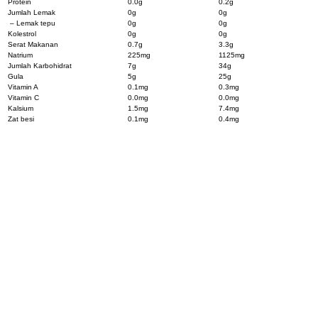
Protein
0.0g
0.2g
Jumlah Lemak
0g
0g
– Lemak tepu
0g
0g
Kolestrol
0g
0g
Serat Makanan
0.7g
3.3g
Natrium
225mg
1125mg
Jumlah Karbohidrat
7g
34g
Gula
5g
25g
Vitamin A
0.1mg
0.3mg
Vitamin C
0.0mg
0.0mg
Kalsium
1.5mg
7.4mg
Zat besi
0.1mg
0.4mg