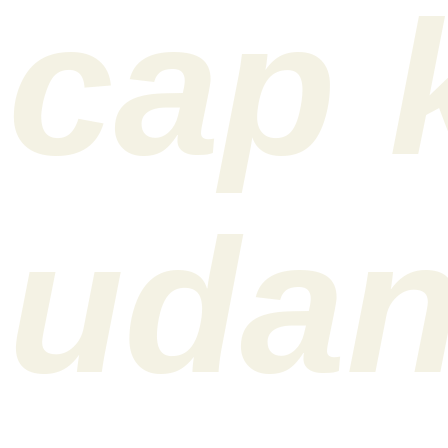
cap 
uda