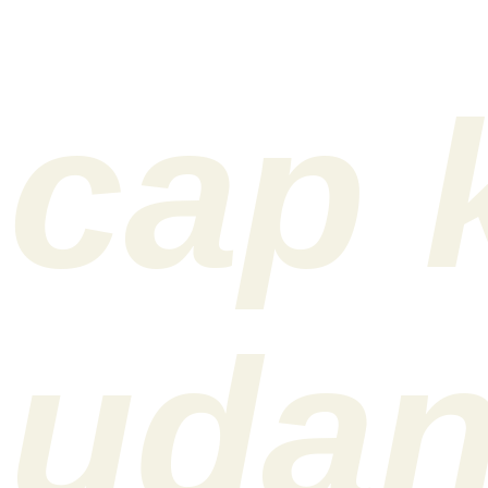
cap 
uda