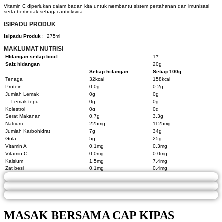
Vitamin C diperlukan dalam badan kita untuk membantu sistem pertahanan dan imunisasi
serta bertindak sebagai antioksida.
ISIPADU PRODUK
Isipadu Produk
: 275ml
MAKLUMAT NUTRISI
Hidangan setiap botol
17
Saiz hidangan
20g
Setiap hidangan
Setiap 100g
Tenaga
32kcal
158kcal
Protein
0.0g
0.2g
Jumlah Lemak
0g
0g
– Lemak tepu
0g
0g
Kolestrol
0g
0g
Serat Makanan
0.7g
3.3g
Natrium
225mg
1125mg
Jumlah Karbohidrat
7g
34g
Gula
5g
25g
Vitamin A
0.1mg
0.3mg
Vitamin C
0.0mg
0.0mg
Kalsium
1.5mg
7.4mg
Zat besi
0.1mg
0.4mg
MASAK BERSAMA
CAP KIPAS