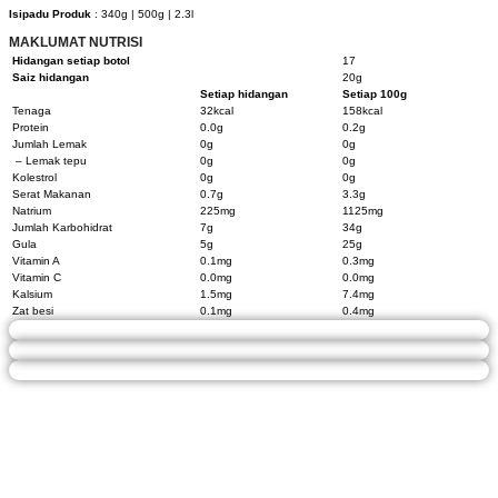
Isipadu Produk
: 340g | 500g | 2.3l
MAKLUMAT NUTRISI
Hidangan setiap botol
17
Saiz hidangan
20g
Setiap hidangan
Setiap 100g
Tenaga
32kcal
158kcal
Protein
0.0g
0.2g
Jumlah Lemak
0g
0g
– Lemak tepu
0g
0g
Kolestrol
0g
0g
Serat Makanan
0.7g
3.3g
Natrium
225mg
1125mg
Jumlah Karbohidrat
7g
34g
Gula
5g
25g
Vitamin A
0.1mg
0.3mg
Vitamin C
0.0mg
0.0mg
Kalsium
1.5mg
7.4mg
Zat besi
0.1mg
0.4mg