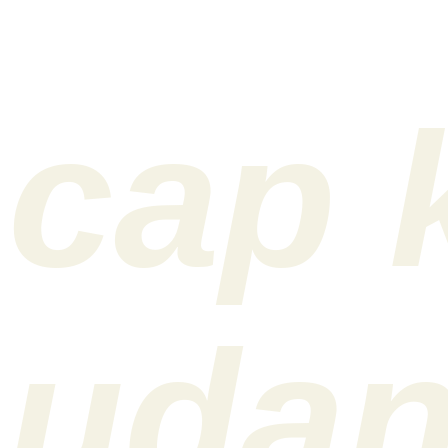
cap 
uda