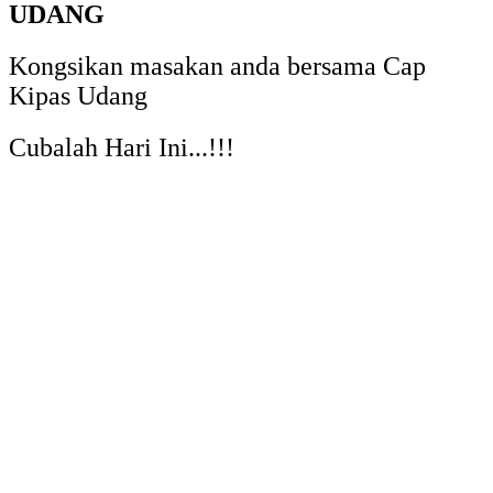
UDANG
Kongsikan masakan anda bersama Cap
Kipas Udang
Cubalah Hari Ini...!!!
TAUCU
IKAN TENGGIRI TAUCU
RESIPI
SOS MANIS SEDAP
PENEMAN HIDANGAN
SRI KAYA
AISKRIM SRI KAYA
RESIPI