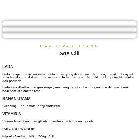
CAP KIPAS UDANG
Sos Cili
LADA
Lada mengandungi
capsaicin
, suatu bahan yang dipercayai boleh mengurangkan bengkak
atau keradangan dalam badan manusia. Ini kebiasaanya disebabkan oleh penyakit arthritis
dan psoriasis.
Lada juga dikaitkan dengan keupayaan mengurangkan kandungan gula dan membantu
bagi pesakit diabetes type 2.
BAHAN UTAMA
Cili Kering, Pes Tomato, Kanji Modifikasi
VITAMIN A
Vitamin A membantu penglihatan, kesihatan tulang dan gigi kita
ISIPADU PRODUK
Isipadu Produk
: 340g | 500g | 2.3l