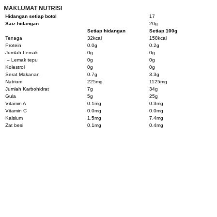
MAKLUMAT NUTRISI
Hidangan setiap botol
17
Saiz hidangan
20g
Setiap hidangan
Setiap 100g
Tenaga
32kcal
158kcal
Protein
0.0g
0.2g
Jumlah Lemak
0g
0g
– Lemak tepu
0g
0g
Kolestrol
0g
0g
Serat Makanan
0.7g
3.3g
Natrium
225mg
1125mg
Jumlah Karbohidrat
7g
34g
Gula
5g
25g
Vitamin A
0.1mg
0.3mg
Vitamin C
0.0mg
0.0mg
Kalsium
1.5mg
7.4mg
Zat besi
0.1mg
0.4mg