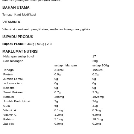
BAHAN UTAMA
Tomato, Kanji Modifikasi
VITAMIN A
Vitamin A membantu penglihatan, kesihatan tulang dan gigi kita
ISIPADU PRODUK
Isipadu Produk
: 340g | 500g | 2.3l
MAKLUMAT NUTRISI
Hidangan setiap botol
17
Saiz hidangan
20g
setiap hidangan
setiap 100g
Tenaga
31kcal
155kcal
Protein
0.0g
0.2g
Jumlah Lemak
0g
0g
– Lemak tepu
0g
0g
Kolestrol
0g
0g
Serat Makanan
0.7g
3.3g
Natrium
205mg
1025mg
Jumlah Karbohidrat
7g
34g
Gula
6g
31g
Vitamin A
0.1mg
0.3mg
Vitamin C
1.2mg
6.0mg
Kalsium
2.1mg
10.3mg
Zat besi
0.0mg
0.2mg