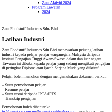
Zara Aktiviti 2024
Program Lawatan
2024
Zara Foodstuff Industries Sdn. Bhd
Latihan Industri
Zara Foodstuff Industries Sdn Bhd menawarkan peluang latihan
industri kepada pelajar-pelajar warganegara Malaysia daripada
Institusi Pengajian Tinggi Awam/Swasta dalam dan luar negara.
Tawaran ini dibuka kepada pelajar yang sedang mengikuti pengajian
di peringkat Diploma atau Ijazah Sarjana Muda yang diiktiraf.
Pelajar boleh memohon dengan mengemukakan dokumen berikut:
– Surat permohonan pelajar
– Resume pelajar
– Surat rasmi daripada IPTA/IPTS
– Transkrip pengajian
Permohonan boleh dihantar ke
hr@zarafood.com.my
/
hrzarafood@yahoo.com
beserta dokumen